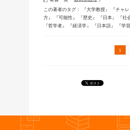
この著者のタグ：
『大学教授』
『チャ
方』
『可能性』
『歴史』
『日本』
『社
『哲学者』
『経済学』
『日本語』
『学
1