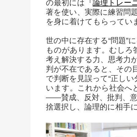
の最初には『
論理トレー
著を使い、実際に練習問
を身に着けてもらってい
世の中に存在する“問題”
ものがあります。むしろ
考え解決する力、思考力
判が不在であると、その
で判断を見誤って“正しい
います。これから社会へ
――賛成、反対、批判、
捨選択し、論理的に相手