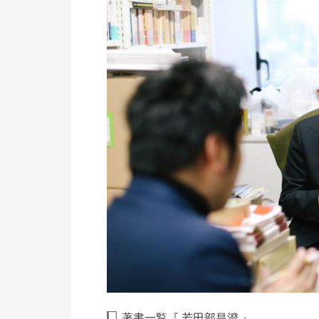
著書一覧『
若田部昌澄
』