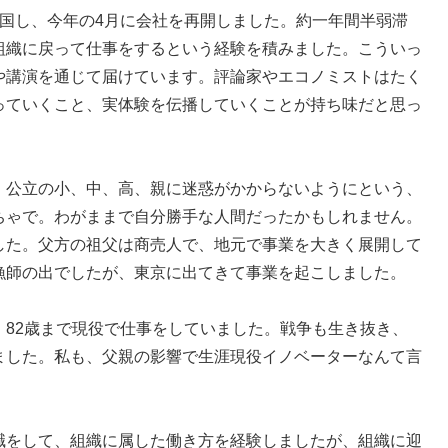
国し、今年の4月に会社を再開しました。約一年間半弱滞
組織に戻って仕事をするという経験を積みました。こういっ
や講演を通じて届けています。評論家やエコノミストはたく
っていくこと、実体験を伝播していくことが持ち味だと思っ
、公立の小、中、高、親に迷惑がかからないようにという、
ちゃで。わがままで自分勝手な人間だったかもしれません。
した。父方の祖父は商売人で、地元で事業を大きく展開して
漁師の出でしたが、東京に出てきて事業を起こしました。
、82歳まで現役で仕事をしていました。戦争も生き抜き、
ました。私も、父親の影響で生涯現役イノベーターなんて言
職をして、組織に属した働き方を経験しましたが、組織に迎