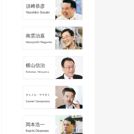
須﨑恭彦
Yasuhiko Susaki
南雲治嘉
Haruyoshi Nagumo
横山信治
Nobuharu Yokoyama
キャメル・ヤマモト
Camel Yamamoto
岡本浩一
Koichi Okamoto