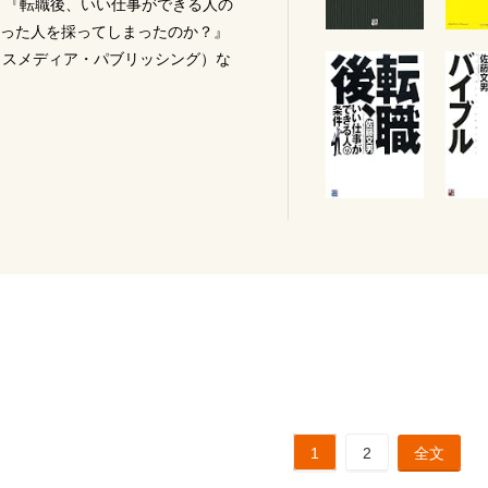
件』『転職後、いい仕事ができる人の
った人を採ってしまったのか？』
ロスメディア・パブリッシング）な
1
2
全文