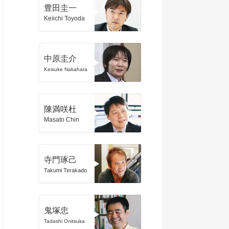
豊田圭一
Keiichi Toyoda
中原圭介
Keisuke Nakahara
陳満咲杜
Masato Chin
寺門琢己
Takumi Terakado
鬼塚忠
Tadashi Onitsuka