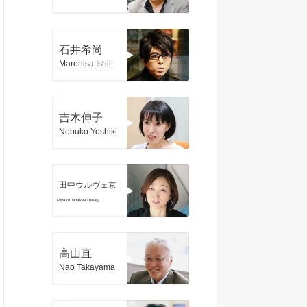
石井希尚
Marehisa Ishii
吉木伸子
Nobuko Yoshiki
田中ウルヴェ京
Miyako Tanaka-Oulevey
高山直
Nao Takayama