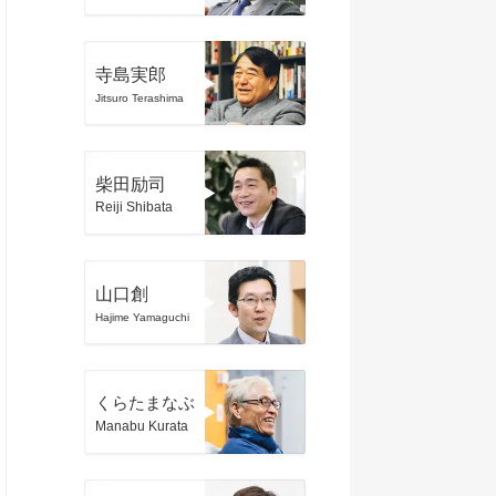
寺島実郎
Jitsuro Terashima
柴田励司
Reiji Shibata
山口創
Hajime Yamaguchi
くらたまなぶ
Manabu Kurata