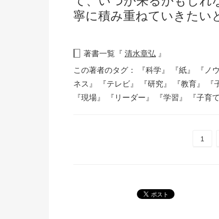
て、いつか来るかもしれ
寧に積み重ねていきたい
著書一覧『
清水章弘
』
この著者のタグ：
『科学』
『紙』
『ノ
ネス』
『テレビ』
『研究』
『教育』
『
『現場』
『リーダー』
『学習』
『子育
1