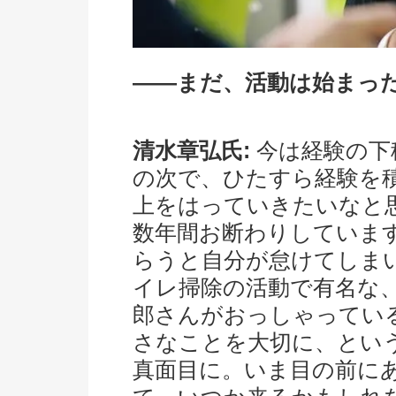
――まだ、活動は始まっ
清水章弘氏:
今は経験の下
の次で、ひたすら経験を
上をはっていきたいなと
数年間お断わりしていま
らうと自分が怠けてしま
イレ掃除の活動で有名な
郎さんがおっしゃっている
さなことを大切に、とい
真面目に。いま目の前に