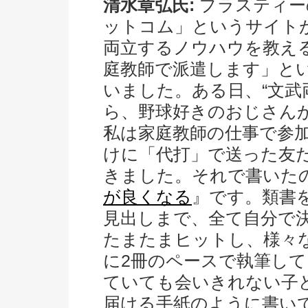
清水章弘氏:
プラスティー
ットコム」というサイト
両立するノウハウを教え
庭教師で派遣します」と
いました。ある日、“文武
ら、野球好きのおじさん
私は家庭教師の仕事で参
けに「代打」で送った友
きました。それで書いた
が良くなる
』です。類書を
見出しまで、全て自分で
たまたまヒットし、様々
に2冊のペースで執筆し
ていても会いきれない子
届ける手紙のように書い