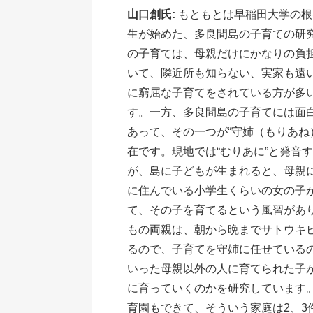
山口創氏:
もともとは早稲田大学の根
生が始めた、多良間島の子育ての研
の子育ては、母親だけにかなりの負
いて、隣近所も知らない、実家も遠
に窮屈な子育てをされている方が多
す。一方、多良間島の子育てには面
あって、その一つが“守姉（もりあね
在です。現地では“むりあに”と発音
が、島に子どもが生まれると、母親
に住んでいる小学生くらいの女の子が
て、その子を育てるという風習があ
もの両親は、朝から晩までサトウキ
るので、子育てを守姉に任せている
いった母親以外の人に育てられた子
に育っていくのかを研究しています
育園もできて、そういう家庭は2、3