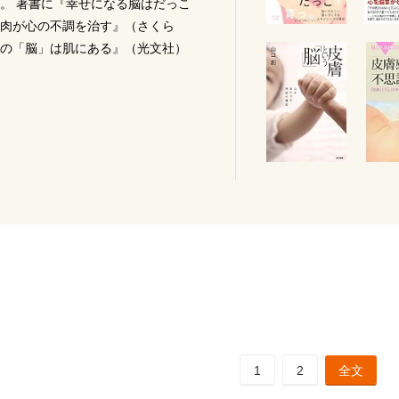
。 著書に『幸せになる脳はだっこ
肉が心の不調を治す』（さくら
の「脳」は肌にある』（光文社）
1
2
全文