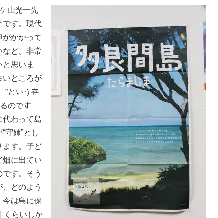
ケ山光一先
究です。現代
担がかかって
いなど、非常
いと思いま
白いところが
）”という存
するのです
に代わって島
“守姉”とし
ります。子ど
ビ畑に出てい
のです。そう
が、どのよう
。今は島に保
件くらいしか