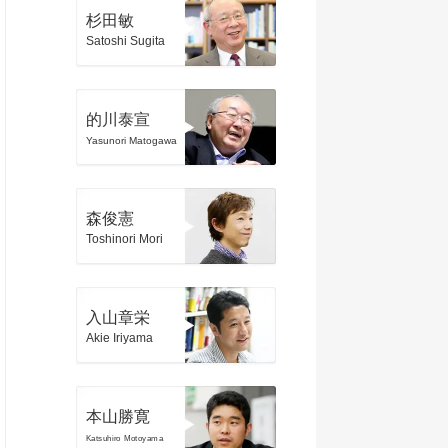
杉田敏
Satoshi Sugita
的川泰宣
Yasunori Matogawa
森俊憲
Toshinori Mori
入山章栄
Akie Iriyama
本山勝寛
Katsuhiro Motoyama