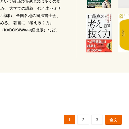
という独自の指導理念は多くの受
ほか、大学での講義、代々木ゼミナ
ル講師、全国各地の司法書士会、
める。 著書に『考え抜く力』
KADOKAWA/中経出版）など。
1
2
3
全文