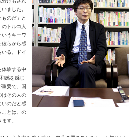
色分けもされ
ていました。
たものだ」と
くのトルコ人
というキーワ
を彼らから感
もいる。ドイ
を体験する中
違和感を感じ
が重要で、国
のはその人の
ないのだと感
うことは、の
きます。