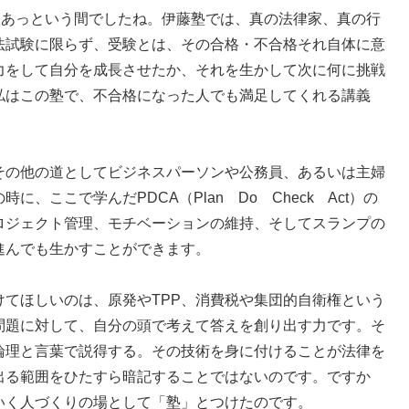
、あっという間でしたね。伊藤塾では、真の法律家、真の行
法試験に限らず、受験とは、その合格・不合格それ自体に意
力をして自分を成長させたか、それを生かして次に何に挑戦
私はこの塾で、不合格になった人でも満足してくれる講義
その他の道としてビジネスパーソンや公務員、あるいは主婦
、ここで学んだPDCA（Plan Do Check Act）の
ロジェクト管理、モチベーションの維持、そしてスランプの
進んでも生かすことができます。
てほしいのは、原発やTPP、消費税や集団的自衛権という
問題に対して、自分の頭で考えて答えを創り出す力です。そ
論理と言葉で説得する。その技術を身に付けることが法律を
出る範囲をひたすら暗記することではないのです。ですか
いく人づくりの場として「塾」とつけたのです。