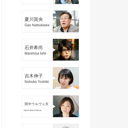
夏川賀央
Gao Natsukawa
石井希尚
Marehisa Ishii
吉木伸子
Nobuko Yoshiki
田中ウルヴェ京
Miyako Tanaka-Oulevey