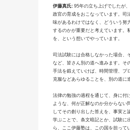
伊藤真氏:
95年の立ち上げでしたが
政官の育成をおこなっています。司
味があるわけではなく、どういう努
するのかが重要だと考えています。
を、という想いでやっています。
司法試験には合格しなかった場合、
など、皆さん別の道へ進みます。その時に
手法を鍛えていけば、時間管理、プ
克服などあらゆることを、別の道に
法律の勉強の過程を通じて、身に付け
ような、何が正解なのか分からない
してその創り出した答えを、事実と
学ぶことで、条文暗記とか、試験に
ら、ここ伊藤塾は、この国を担って