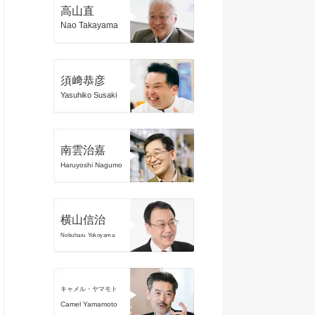
高山直
Nao Takayama
須﨑恭彦
Yasuhiko Susaki
南雲治嘉
Haruyoshi Nagumo
横山信治
Nobuharu Yokoyama
キャメル・ヤマモト
Camel Yamamoto