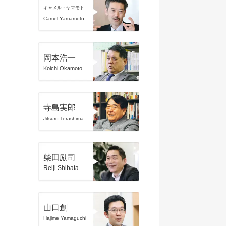
キャメル・ヤマモト
Camel Yamamoto
岡本浩一
Koichi Okamoto
寺島実郎
Jitsuro Terashima
柴田励司
Reiji Shibata
山口創
Hajime Yamaguchi