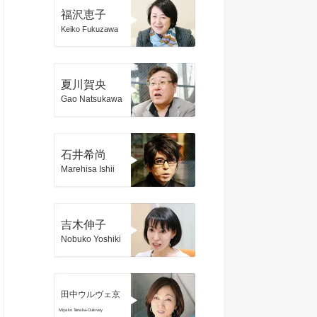
福沢恵子
Keiko Fukuzawa
夏川賀央
Gao Natsukawa
石井希尚
Marehisa Ishii
吉木伸子
Nobuko Yoshiki
田中ウルヴェ京
Miyako Tanaka-Oulevey