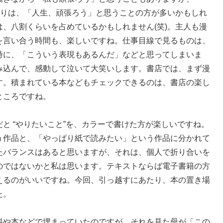
よりは、「人生、頑張ろう」と思うことの方が多いかもしれ
、八割くらいを占めているかもしれません(笑)。主人も漫
を言い合う時間も、楽しいですね。仕事目線で見るものは、
時に、「こういう表現もあるんだ」などと思ってしまいま
み込んで、感動して泣いて大笑いします。書店では、まず漫
す。積まれている本などもチェックできるのは、書店の楽し
ところですね。
と “やりたいこと”を、カラーで書けた方が楽しいですね。
う作品と、「やっぱり紙で読みたい」という作品に分かれて
たバランスはあると思いますが、それは、個人で折り合いを
のではないかと私は思います。テキストならば電子書籍の方
えるのがいいですね。今回、引っ越すにあたり、本の置き場
た。
料や本などで埋まっていたのですが、それを見た母が「この