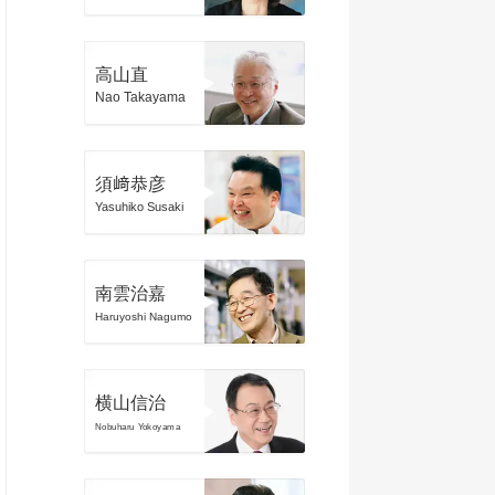
高山直
Nao Takayama
須﨑恭彦
Yasuhiko Susaki
南雲治嘉
Haruyoshi Nagumo
横山信治
Nobuharu Yokoyama