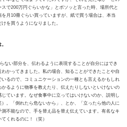
スで200万円ぐらいかな」とボソッと言った時、場所代と
画を月10冊ぐらい買っていますが、紙で買う場合は、本当
だけを買うようになりました。
は。
らない部分を、伝わるように表現することが自分にはでき
近わかってきました。私の場合、知ることができたことや自
でいるので、コミュニケーションの一種とも言えるかもしれ
わかるように物事を教えたり、伝えたりしないといけないの
感じています。なぜ食事中に立ってはいけないのか、説明し
笑）。「倒れたら危ないから」、とか、「立ったら他の人に
予測不能なので、手を替え品を替え伝えています。有名なキ
いてくれるのに！（笑）