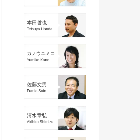
本田哲也
Tetsuya Honda
カノウユミコ
Yumiko Kano
佐藤文男
Fumio Sato
清水章弘
Akihiro Shimizu