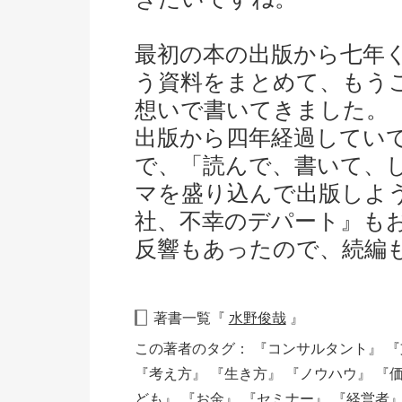
最初の本の出版から七年
う資料をまとめて、もう
想いで書いてきました。
出版から四年経過してい
で、「読んで、書いて、
マを盛り込んで出版しよ
社、不幸のデパート』も
反響もあったので、続編
著書一覧『
水野俊哉
』
この著者のタグ：
『コンサルタント』
『
『考え方』
『生き方』
『ノウハウ』
『
ども』
『お金』
『セミナー』
『経営者