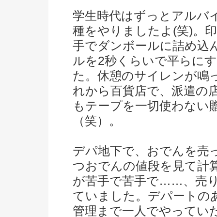
学生時代はずっとアルバ
種をやりましたよ(笑)。
手でダンボールに詰め込
ルを2秒くらいで平らに
た。休憩のサイレンが鳴
れから百貨店で、派遣の
もテープを一切使わない
（笑）。
デパ地下で、おでんを売
つおでんの値段を見て計
が苦手で苦手で……、売
ていました。デパートの
管理まで一人でやってい