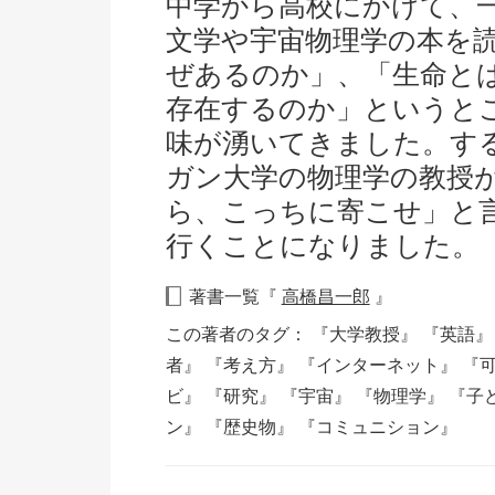
中学から高校にかけて、
文学や宇宙物理学の本を
ぜあるのか」、「生命と
存在するのか」というと
味が湧いてきました。す
ガン大学の物理学の教授
ら、こっちに寄こせ」と
行くことになりました。
著書一覧『
高橋昌一郎
』
この著者のタグ：
『大学教授』
『英語
者』
『考え方』
『インターネット』
『
ビ』
『研究』
『宇宙』
『物理学』
『子
ン』
『歴史物』
『コミュニション』