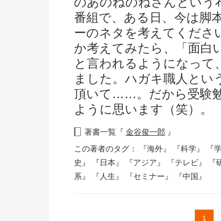
のあのねのねさんという
番組で、ある日、今は脚
ーのネタを考えてくださ
か考えてみたら、「面白
と言われるようになって
ました。ハガキ職人とい
頂いて……。だから受験
ように思います（笑）。
著書一覧『
金谷俊一郎
』
この著者のタグ：
『海外』
『科学』
『
史』
『日本』
『アジア』
『テレビ』
『
系』
『人生』
『セミナー』
『中国』
1