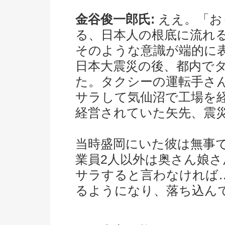
金谷俊一郎氏:
ええ。「お
る、日本人の根底に流れ
そのような意識が端的に
日本大震災の後、都内で
た。タクシーの運転手さん
サラして気仙沼で工場を
経営されていた矢先、震
当時盛岡にいた彼は無事
業員2人以外は奥さん娘
サラすると言わなければ
るようになり、落ち込ん