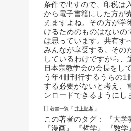
条件で出すので、印税は
から電子書籍にした方が
えますよね。その方が学
けるためのものはないの
は思っています。共有す
みんなが享受する。その
しているわけですから、
日本宗教学会の会長をし
う年4冊刊行するうちの1
する必要がないと考え、
ンロードできるようにし
著書一覧『
井上順孝
』
この著者のタグ：
『大学
『漫画』
『哲学』
『数学