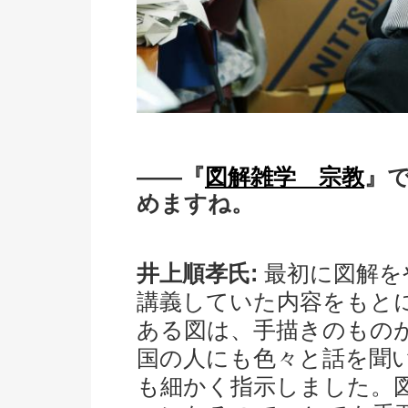
――『
図解雑学 宗教
』
めますね。
井上順孝氏:
最初に図解を
講義していた内容をもと
ある図は、手描きのもの
国の人にも色々と話を聞
も細かく指示しました。