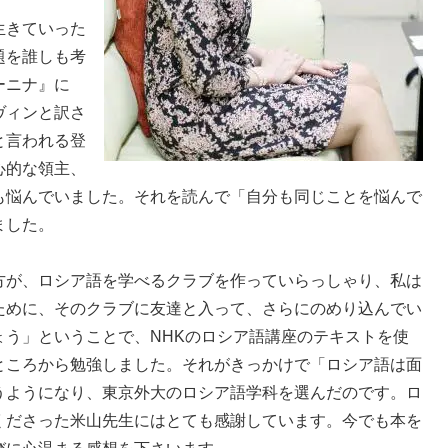
生きていった
題を誰しも考
ーニナ』に
ヴィンと訳さ
と言われる登
心的な領主、
も悩んでいました。それを読んで「自分も同じことを悩んで
ました。
方が、ロシア語を学べるクラブを作っていらっしゃり、私は
ために、そのクラブに友達と入って、さらにのめり込んでい
ょう」ということで、NHKのロシア語講座のテキストを使
ところから勉強しました。それがきっかけで「ロシア語は面
うようになり、東京外大のロシア語学科を選んだのです。ロ
くださった米山先生にはとても感謝しています。今でも本を