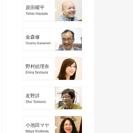
原田曜平
Yohei Harada
金森修
Osamu Kanamori
野村絵理奈
Erina Nomura
友野詳
Sho Tomono
小池田マヤ
Maya Koikeda