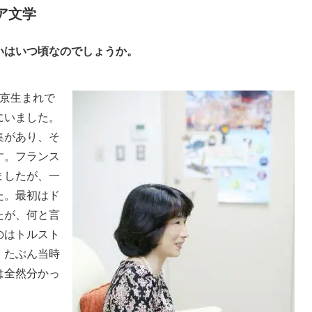
ア文学
いはいつ頃なのでしょうか。
京生まれで
にいました。
集があり、そ
す。フランス
ましたが、一
た。最初はド
たが、何と言
のはトルスト
、たぶん当時
は全然分かっ