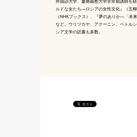
外国語大学、慶應義塾大学非常勤講師を経
ルドな女たち―ロシアの女性文化』（五柳
（NHKブックス）、『夢のありか―「未
など。ウリツカヤ、アクーニン、ペトルシ
シア文学の訳書も多数。