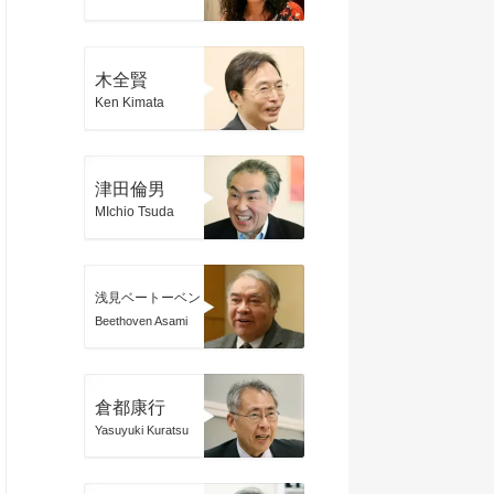
木全賢
Ken Kimata
津田倫男
MIchio Tsuda
浅見ベートーベン
Beethoven Asami
倉都康行
Yasuyuki Kuratsu