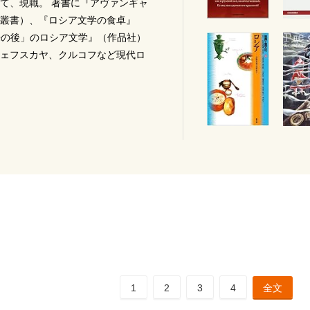
て、現職。 著書に『アヴァンギャ
叢書）、『ロシア文学の食卓』
来の後」のロシア文学』（作品社）
ェフスカヤ、クルコフなど現代ロ
1
2
3
4
全文