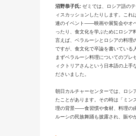
沼野恭子氏:
ゼミでは、ロシア語のテ
ィスカッションしたりします。これ
連のイベント――映画や展覧会やオ
ったり、食文化を学ぶためにロシア
言えば、ベラルーシとロシアの料理
ですが、食文化で卒論を書いている人
まずベラルーシ料理についてのプレ
ィクトリアさんという日本語の上手
ださいました。
朝日カルチャーセンターでは、ロシ
たことがあります。その時は「ミン
理の背景――食習慣や食材、料理の
ルーシの民族舞踊も披露され、賑や