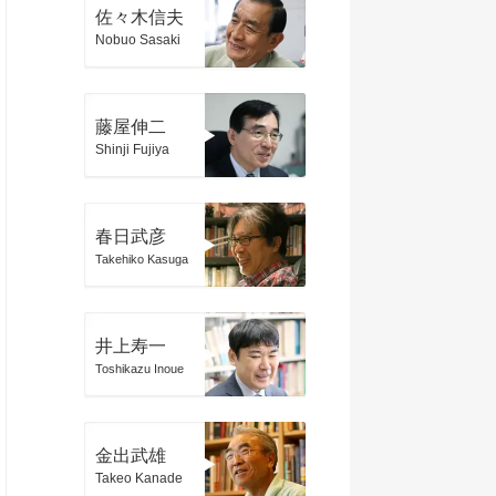
佐々木信夫
Nobuo Sasaki
藤屋伸二
Shinji Fujiya
春日武彦
Takehiko Kasuga
井上寿一
Toshikazu Inoue
金出武雄
Takeo Kanade