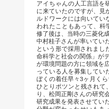
アイちゃんの人工言語を
に来ていたのですが、見
ルドワークには向いてい
われたこともあって、科
修了後は、当時の三菱化
中村桂子さんが率いてい
という形で採用されまし
命科学と社会の関係」が
が環境問題の方に領域を
っている人を募集してい
ぼくの着任早々3ヶ月く
ひとりポツンと残されて
り、松岡正剛さんの研究
研究成果を発表させてい