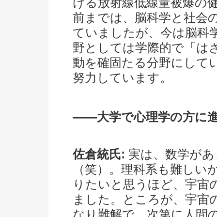
ける放射線低線量被爆の健
前までは、脳科学と社会
ていましたが、今は脳科
野としては学際的で「は
動を確固たる分野にして
努力しています。
――大学で心理学の方に
佐倉統氏:
実は、数学があ
（笑）。理科系も難しい
りたいと思うほど、宇宙
ました。ところが、宇宙
なり難解で、次第に人間