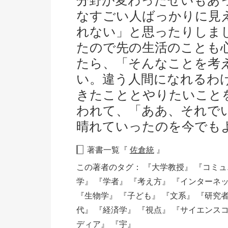
分野が変わったせいもあ
なすごい人ばっかりに見
れない」と思ったりしま
たので先の生活のことも
たら、「そんなことを考
い。違う人間になれるわ
きたこととやりたいこと
われて、「ああ、それで
晴れていったのを今でも
著書一覧『
佐倉統
』
この著者のタグ：
『大学教授』
『コミュ
学』
『学者』
『考え方』
『インターネ
『生物学』
『子ども』
『文系』
『研究
代』
『経済学』
『視点』
『サイエンス
ディア』
『宇』