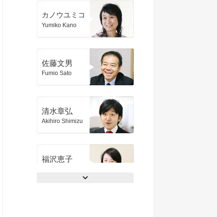
カノウユミコ
Yumiko Kano
佐藤文男
Fumio Sato
清水章弘
Akihiro Shimizu
福沢恵子
Keiko Fukuzawa
夏川賀央