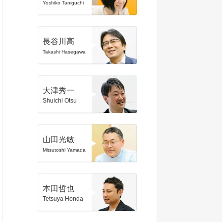
Yoshiko Taniguchi
長谷川高
Takashi Hasegawa
大津秀一
Shuichi Otsu
山田光敏
Mitsutoshi Yamada
本田哲也
Tetsuya Honda