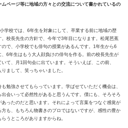
ームページ等に地域の方々との交流について書かれているの
小学校では、6年生を対象にして、卒業する前に地域の歴
す。校長先生の方針で、今年で3年目になります。松尾芭蕉
すので、小学校でも俳句の授業があるんです。1年生から6
に、6年生はもう大人顔負けの俳句を作る。前の校長先生が
ていて、月1回句会に出ています。そういえば、この前、
入りまして、笑っちゃいました。
分も勉強させてもらっています。学ばせていただく機会は、
ら出会いって必然性があると思うんです。僕にも、そろそろ
があったのだと思います。それによって言葉をつなぐ感覚が
る方も、もちろん物書きのプロではないですが、感性の豊か
もらうところがありますからね。