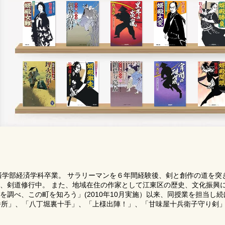
経済学部経済学科卒業。 サラリーマンを６年間経験後、剣と創作の道を突
、剣道修行中。 また、地域在住の作家として江東区の歴史、文化振興
調べ、この町を知ろう」(2010年10月実施）以来、同授業を担当し
番所」、「八丁堀裏十手」、「上様出陣！」、「甘味屋十兵衛子守り剣