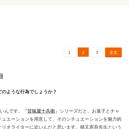
1
2
3
全文
目
どのような行為でしょうか？
いんです。『
甘味屋十兵衛
』シリーズだと、お菓子とチャ
チュエーションを用意して、そのシチュエーションを魅力的
ナリオライターに近いんだと思います。猪又憲吾先生という