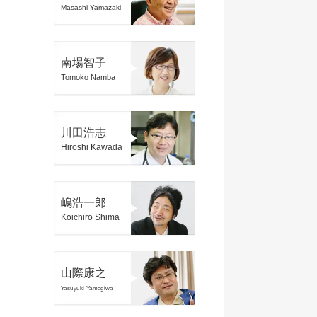
Masashi Yamazaki
南場智子
Tomoko Namba
川田浩志
Hiroshi Kawada
嶋浩一郎
Koichiro Shima
山際康之
Yasuyuki Yamagiwa