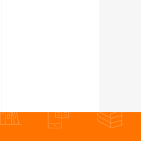
Gao Natsukawa
石井希尚
Marehisa Ishii
吉木伸子
Nobuko Yoshiki
田中ウルヴェ京
Miyako Tanaka-Oulevey