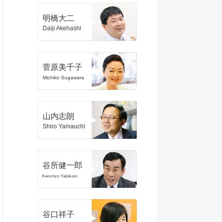
明橋大二
Daiji Akehashi
菅原美千子
Michiko Sugawara
山内志朗
Shiro Yamauchi
谷所健一郎
Kenichiro Yadokoro
谷口祥子