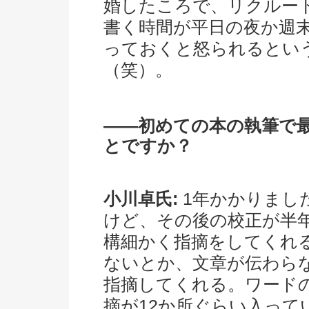
婚したころで、リクルー
書く時間が平日の夜か週
っておくと怒られるとい
（笑）。
――初めての本の執筆で
とですか？
小川卓氏:
1年かかりまし
けど、その後の校正が半
構細かく指摘をしてくれ
ないとか、文章が伝わら
指摘してくれる。ワード
摘が12か所ぐらい入っ