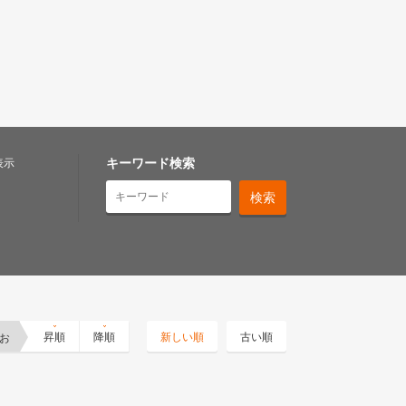
キーワード検索
表示
お
昇順
降順
新しい順
古い順