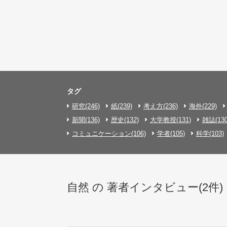
タグ
研究(246)
紙(239)
考え方(236)
海外(229)
新聞(136)
歴史(132)
大学教授(131)
雑誌(130
コミュニケーション(106)
学者(105)
科学(103)
自然 の 著者インタビュー(2件)