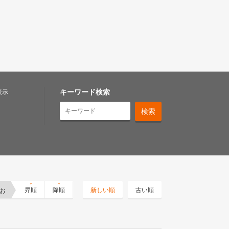
キーワード検索
表示
お
昇順
降順
新しい順
古い順