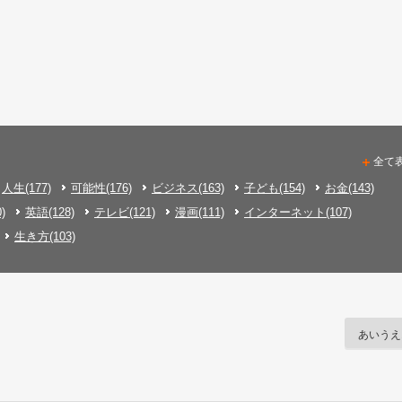
全て
人生(177)
可能性(176)
ビジネス(163)
子ども(154)
お金(143)
)
英語(128)
テレビ(121)
漫画(111)
インターネット(107)
生き方(103)
あいうえ