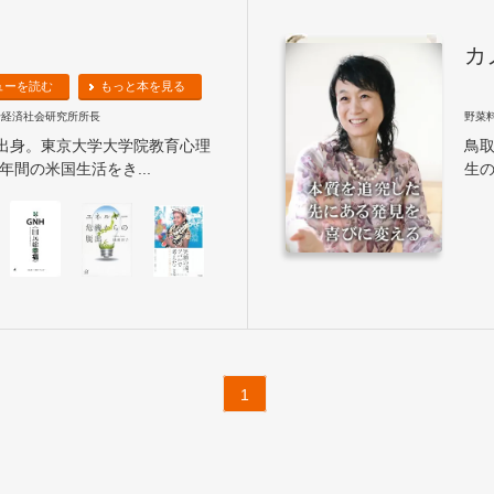
カ
ューを読む
もっと本を見る
せ経済社会研究所所長
野菜
府出身。東京大学大学院教育心理
鳥
年間の米国生活をき...
生の
1