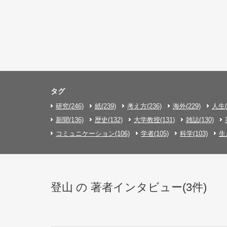
タグ
研究(246)
紙(239)
考え方(236)
海外(229)
人生(
新聞(136)
歴史(132)
大学教授(131)
雑誌(130)
コミュニケーション(106)
学者(105)
科学(103)
生
登山 の 著者インタビュー(3件)