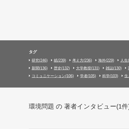
タグ
研究(246)
紙(239)
考え方(236)
海外(229)
人生(
新聞(136)
歴史(132)
大学教授(131)
雑誌(130)
コミュニケーション(106)
学者(105)
科学(103)
生
環境問題 の 著者インタビュー(1件