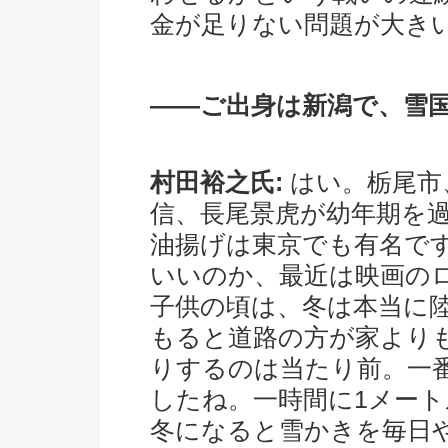
金が足りない問題が大き
――ご出身は新潟で、雪
村田裕之氏:
はい。栃尾市
信、長尾景虎が幼年期を
油揚げは東京でも有名で
いいのか、最近は映画の
子供の頃は、冬は本当に
もると道路の方が家より
りするのは当たり前。一
したね。一時間に1メー
冬になると雪かきを毎日