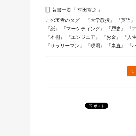
著書一覧『
村田裕之
』
この著者のタグ：
『大学教授』
『英語
『紙』
『マーケティング』
『歴史』
『
『本棚』
『エンジニア』
『お金』
『人
『サラリーマン』
『現場』
『素直』
『
1