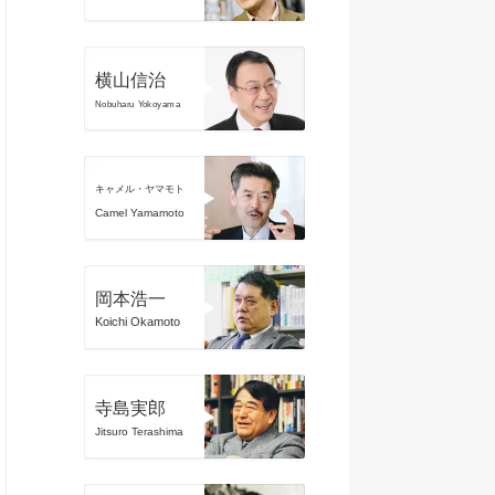
横山信治
Nobuharu Yokoyama
キャメル・ヤマモト
Camel Yamamoto
岡本浩一
Koichi Okamoto
寺島実郎
Jitsuro Terashima