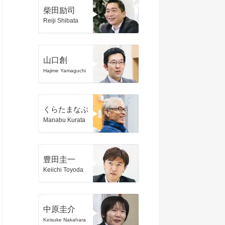
柴田励司
Reiji Shibata
山口創
Hajime Yamaguchi
くらたまなぶ
Manabu Kurata
豊田圭一
Keiichi Toyoda
中原圭介
Keisuke Nakahara