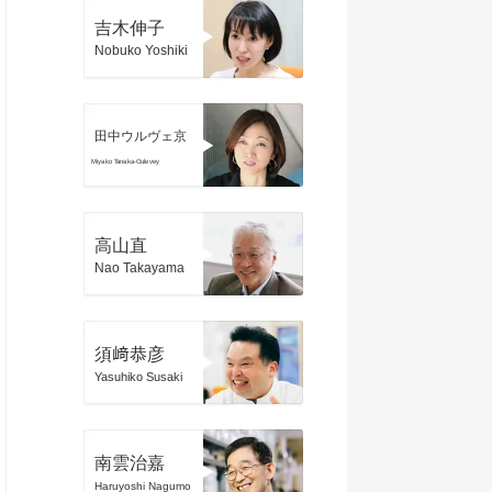
吉木伸子
Nobuko Yoshiki
田中ウルヴェ京
Miyako Tanaka-Oulevey
高山直
Nao Takayama
須﨑恭彦
Yasuhiko Susaki
南雲治嘉
Haruyoshi Nagumo