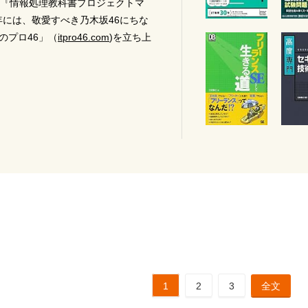
『情報処理教科書プロジェクトマ
年には、敬愛すべき乃木坂46にちな
のプロ46」（
itpro46.com
)を立ち上
1
2
3
全文