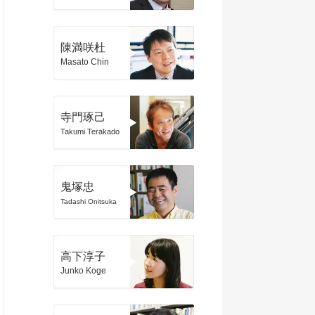
陳満咲杜
Masato Chin
寺門琢己
Takumi Terakado
鬼塚忠
Tadashi Onitsuka
高下淳子
Junko Koge