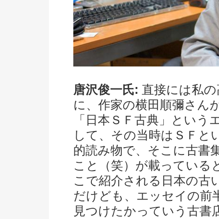
唐沢俊一氏:
直接には私の
に、作家の横田順彌さん
「日本ＳＦ古典」という
して、その当時はＳＦと
的読み物で、そこに古書
こと（笑）が載っている
こで紹介される日本の古
だけども、エッセイの前
見つけたかっていう古書