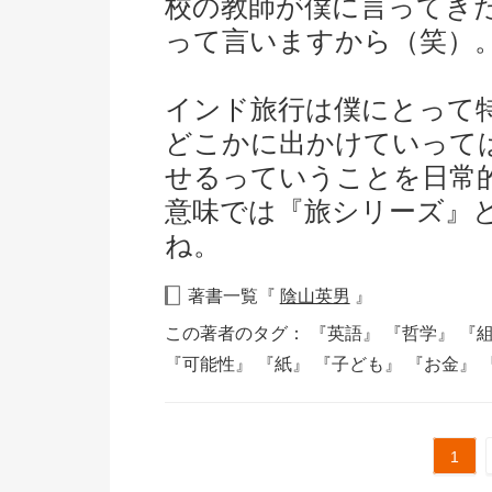
校の教師が僕に言ってき
って言いますから（笑）
インド旅行は僕にとって
どこかに出かけていって
せるっていうことを日常
意味では『旅シリーズ』
ね。
著書一覧『
陰山英男
』
この著者のタグ：
『英語』
『哲学』
『
『可能性』
『紙』
『子ども』
『お金』
1