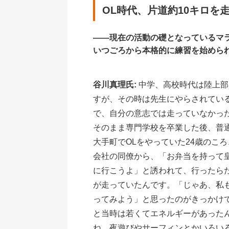
OL時代、片道約10キロを
――現在の活動の礎となっているマ
いつごろから本格的に練習を始めら
谷川真理氏:
中学、高校時代は陸上部
すが、その時は先生にやらされてい
で、自分の意志では走っていなかっ
そのまま専門学校を卒業した後、普
大手町でOLをやっていた24歳のこ
会社の同僚から、「お弁当を持って
に行こうよ」と誘われて、行ったら
が走っていたんです。「じゃあ、私
ってみよう」と思ったのがきっかけ
と当時は若くてエネルギーがあった
ね。夜遊びやサーフィンとかいろい