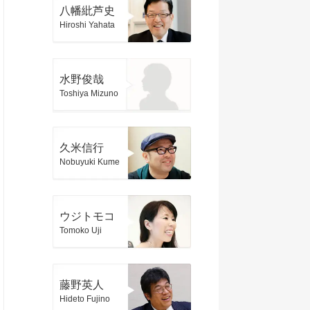
八幡紕芦史
Hiroshi Yahata
水野俊哉
Toshiya Mizuno
久米信行
Nobuyuki Kume
ウジトモコ
Tomoko Uji
藤野英人
Hideto Fujino