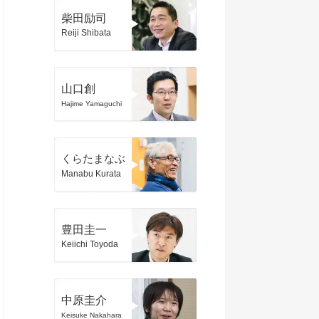
柴田励司
Reiji Shibata
山口創
Hajime Yamaguchi
くらたまなぶ
Manabu Kurata
豊田圭一
Keiichi Toyoda
中原圭介
Keisuke Nakahara