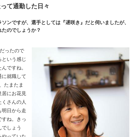
走って通勤した日々
ラソンですが、選手としては『遅咲き』だと伺いましたが、
れたのでしょうか？
だったので
るという感じ
たんですね。
通に就職して
ろ、たまたま
皇居にお花見
たくさんの人
も明日から走
ですね。きっ
んでしょう
ろやっていた