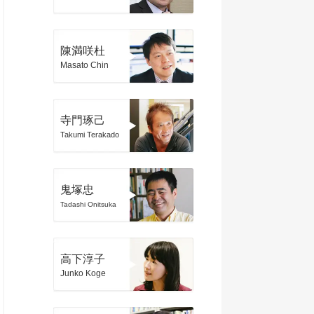
陳満咲杜
Masato Chin
寺門琢己
Takumi Terakado
鬼塚忠
Tadashi Onitsuka
高下淳子
Junko Koge