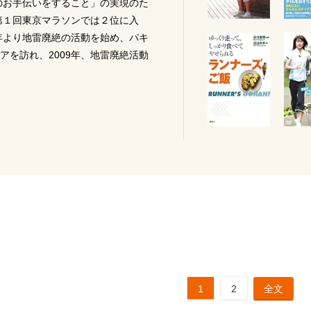
のお手伝いをすること」の実現のた
年第１回東京マラソンでは２位に入
2年より地雷廃絶の活動を始め、パキ
アを訪れ、2009年、地雷廃絶活動
1
2
全文